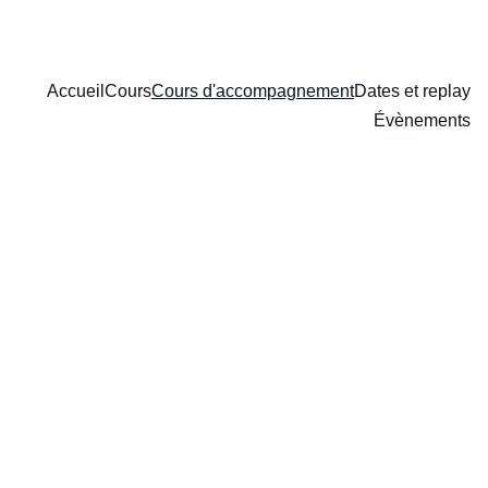
Accueil
Cours
Cours d'accompagnement
Dates et replay
Évènements
Nos cours 
d'accompagnemen
t